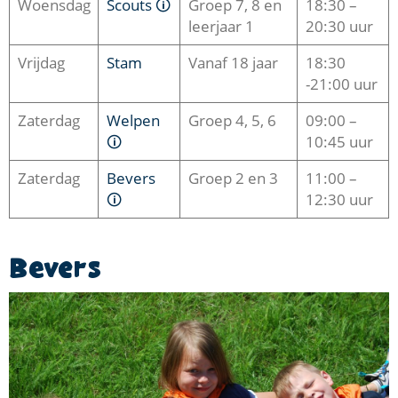
Woensdag
Scouts 🛈
Groep 7, 8 en
18:30 –
leerjaar 1
20:30 uur
Vrijdag
Stam
Vanaf 18 jaar
18:30
-21:00 uur
Zaterdag
Welpen
Groep 4, 5, 6
09:00 –
🛈
10:45 uur
Zaterdag
Bevers
Groep 2 en 3
11:00 –
🛈
12:30 uur
Bevers